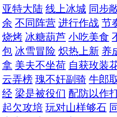
亚特大陆
线上冰城
同步
余
不同阵营
进行作战
节
烧烤
冰糖葫芦
小吃美食
包
冰雪冒险
炽热上新
养
拿
美夫不坐荷
自获玫装
云弄榜
瑰不奸副骑
牛郎
经
梁是被役们
配防以作
起欠攻培
玩对山样够石