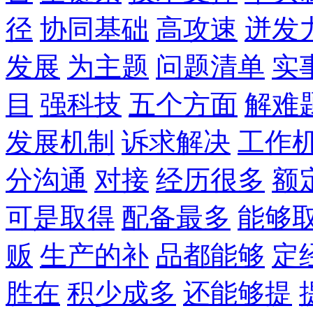
径
协同基础
高攻速
迸发
发展
为主题
问题清单
实
目
强科技
五个方面
解难
发展机制
诉求解决
工作
分沟通
对接
经历很多
额
可是取得
配备最多
能够
贩
生产的补
品都能够
定
胜在
积少成多
还能够提