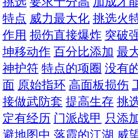
挑选
要求十分高
加成才
特点
威力最大化
挑选火
作用
损伤直接爆炸
突破
坤移动作
百分比添加
最
神护符
特点的项圈
没有
面
原始指环
高面板损伤
接做武防套
提高生存
挑
定有经历
门派战甲
只添
避地图中
落霞的江湖
威