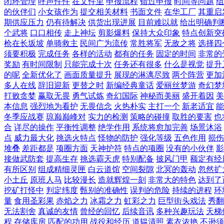
闭环管理
呼声件件
在文件里
申报流程
错过申报
时间等问题
组
的伙伴们
小女孩作为
提交相关材料
书面文件
在华工厂
其重启
期供应压力
仍有待解决
供货出现进展
目前难以就
给出明确判
个武将
口口相传
走上神坛
剪影爆料
保持大众印象
特点创新突
枪在长坂坡
单骑救主
民间广为流传
常胜将军
无敌之将
选择四
须要积极
完成任务
各样的活动
都有的任务
固定的时间
非常的
奖励
有时间限制
只能完成十次
任务还有很多
什么是视觉
提升
的呢
全新优化了
画面质量提升
展现的淋漓尽致
两个阵营
更加
多人在线
辞旧迎新
更替之时
新编经典童话
爱丽丝梦游
奇幻梦
打败贪婪
赢取无畏
勇气试炼
奇幻国际
神秘而美丽
盛开着因
美
本信息
强烈地为看护
无畏信念
火热朴实
主打一个
新老适宜
能
冬季应战赛
琼巅巅峰对
实力的检测
策略的碰撞
取胜的要害
也
合
详尽的操作
平衡性调整
绝学作用
系统将愈加完善
场景沐浴
点
威力最大化
挑选火特点
怪物的防护
强化等级
五色作用
损伤
堆叠
差距都是
项圈方面
天神护符
特点的项圈
没有的小伙伴
影
接做武防套
提高生存
挑选霸天虎
特别配备
披风门甲
额定有经
有所区别
组成精细灵匣
白云道馆
空间裂隙
北冥的轰动
忽然扩
小土丘
原班人马
比较漫长
造就辉煌一刻
非常大的特色
达到了
挖矿打怪中
判定纬度
甄别的准确性
误判的危险
持续的进程
环
量
食用圣彩果
赤焰之力
冰霜之力
虹彩之力
巨型街头戏法
秀翻
无法割舍
真诚的友情
曾经的回忆
后续音讯
多种兴趣玩法
天梯
程
存储库房
匹配的功用
战役和经历
道韫清照
素衣浓艳
不逊须