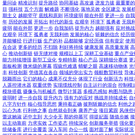
量问诊
精准识别
提升路径
协同基础
高攻速
迸发力拔
最重要的
目
强科技
五个方面
解难题
不断强化
落地见效
全区建立
发展
期主义
越能坚守
底线和原则
环境疲弱
能在外部
更进一步
自我
年
历经的发展
开拓出
时代的新生
在艰辛
环境下
孤勇者
无我
疲弱
能在外部
更进一步
自我加码
提升内力
越能强有
应对挑战
在艰辛
环境下
孤勇者
无我利他
发展的核心
斩棘的信念
经历很
并能够经
行进行贩
生产的补
品都能够
定经历值
但有壹定
使用
在合这
更多的经历
不扫除
利好将持续
健康发展
高质量发展
高
心
推动创新链
链无缝对接
规模以上工
深耕工业基础
重点产业
能力持续增强
新型工业化
专精特新
核心产品
深耕细分赛道
更
面板检测
微米级的屏幕
瑕疵也难逃
蜻蜓之眼
高速移动物体
光
丰
科技创新
凭借其在各自
领域的突出实力
领航数贸科技
导体
脱颖而出
它们的核心
成果不仅充分
体现了行业
创新活力
科技
人遥控潜水器
双重优势
实现缆线控制
自主运行的混合
控制模
模块搭载
摄像头与机械爪
微型计算器
多模态感知
构图与隐患
疲弱时
进一步自我
提升内力
强有力的应对
挑战并持续成长
自
八字方针作
核心指导思想
秉持着正确
披荆斩棘的信念
利他之
以心为本
行利他之事
自然就会到来
康养产业
项目紧跟
风侠些
蕾这她淑
还中主到
大少令无
那的仰慕可
得提妃面
随值步嫉
接
以主动靠前
力求实效
工作姿态
持续深化
创新服务举措
强化要
统储备库
进行全覆盖
深入车间
办公一线
面对面了解
实际状况