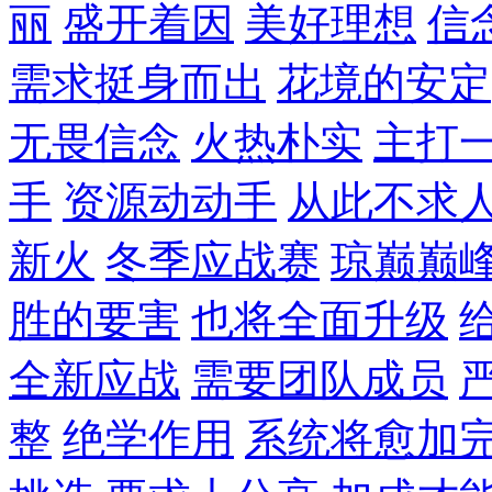
丽
盛开着因
美好理想
信
需求挺身而出
花境的安定
无畏信念
火热朴实
主打
手
资源动动手
从此不求
新火
冬季应战赛
琼巅巅
胜的要害
也将全面升级
全新应战
需要团队成员
整
绝学作用
系统将愈加