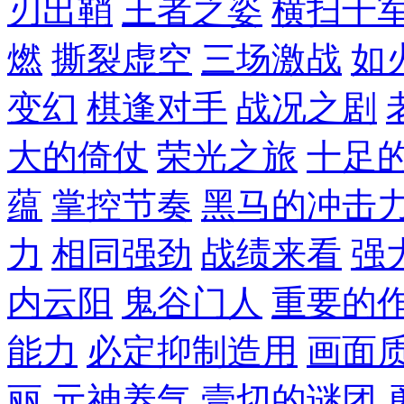
刃出鞘
王者之姿
横扫千
燃
撕裂虚空
三场激战
如
变幻
棋逢对手
战况之剧
大的倚仗
荣光之旅
十足
蕴
掌控节奏
黑马的冲击
力
相同强劲
战绩来看
强
内云阳
鬼谷门人
重要的
能力
必定抑制造用
画面
丽
元神养气
壹切的谜团