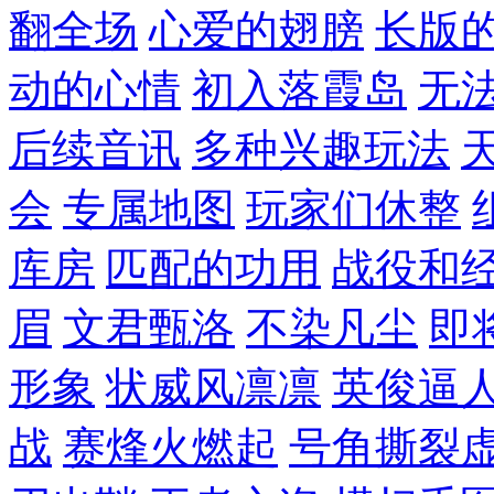
翻全场
心爱的翅膀
长版
动的心情
初入落霞岛
无
后续音讯
多种兴趣玩法
会
专属地图
玩家们休整
库房
匹配的功用
战役和
眉
文君甄洛
不染凡尘
即
形象
状威风凛凛
英俊逼
战
赛烽火燃起
号角撕裂