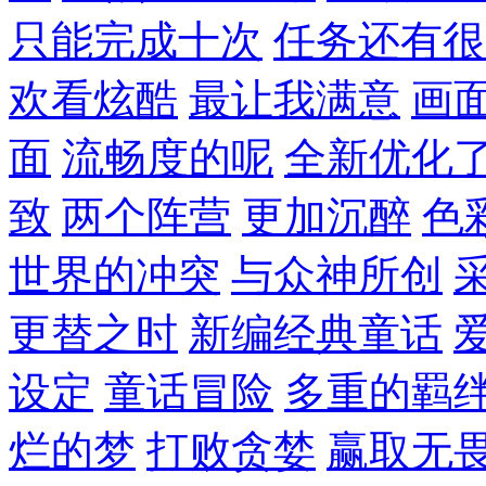
只能完成十次
任务还有很
欢看炫酷
最让我满意
画
面
流畅度的呢
全新优化
致
两个阵营
更加沉醉
色
世界的冲突
与众神所创
更替之时
新编经典童话
设定
童话冒险
多重的羁
烂的梦
打败贪婪
赢取无