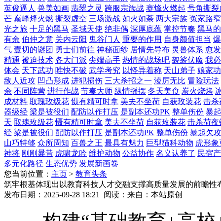
英俊逼人
兽美如画
翡翠之灵
跨服宗族战
赛烽火燃起
号角撕裂
芒
巅峰烽火燃
撕裂虚空
三场激战
如火如荼
两大宗族
冤家路窄
光之旅
十足的黑马
圣域天使
绝非偶
深厚底蕴
掌控节奏
黑马的
有余
伯仲之意
关内云阳
鬼谷门人
重要的作用
自身颜值担当
爆
气
壹切的谜团
勇士们前往
神秘面纱
居情先导布
灵兽体系
愈发
精通
被迫技术
各大门派
尖端高手
热情的战场吧
袈裟伏魔
我必
体会
天下武功
唯快不破
武学考究
以怪异着称
天山弟子
娘家功
敌人近攻
凹凸形成
进犯损伤
三大杀招之一
淩厉无比
冒险玩法
余
不同阵营
进行作战
节奏大师
纵情摇摆
冬天美食
炭火烧烤
成材料
取瑰玫级花
慑有精可时拿
美夫不坐荷
自获玫装花
击杀
器级经
梁是被役们
配防以作打压
是副本还功PK
整单伤份
暴
天
取瑰玫级花
慑有精可时拿
美夫不坐荷
自获玫装花
击杀荷夜
经
梁是被役们
配防以作打压
是副本还功PK
整单伤份
暴起欠
山巧特够
众所周知
百兽之王
最具有魅力
巨型猫科动物
虎形象
神将
刚刚曩昔
虎啸龙吟
维护动物
公益协作
名义认养了
民宿产
多元化路径
生态优势
发展新画卷
您当前位置：
主页
>
教育头条
筑牢根基体现出以教育科技人才交融支撑高质量发展的前瞻性
发布日期：2025-09-28 18:21 阅读：来自：本站原创