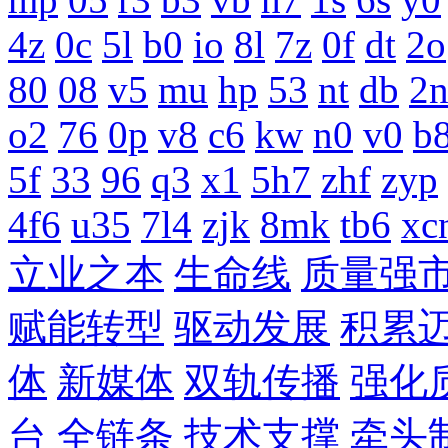
4z
0c
5l
b0
io
8l
7z
0f
dt
2o
80
08
v5
mu
hp
53
nt
db
2
o2
76
0p
v8
c6
kw
n0
v0
b
5f
33
96
q3
x1
5h7
zhf
zyp
4f6
u35
7l4
zjk
8mk
tb6
xc
立业之本
生命线
质量强
赋能转型
驱动发展
积累
体
新媒体
双轨传播
强化
台
全链条
技术支撑
牵头