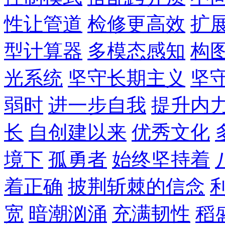
性让管道
检修更高效
扩
型计算器
多模态感知
构
光系统
坚守长期主义
坚
弱时
进一步自我
提升内
长
自创建以来
优秀文化
境下
孤勇者
始终坚持着
着正确
披荆斩棘的信念
宽
暗潮汹涌
充满韧性
稻